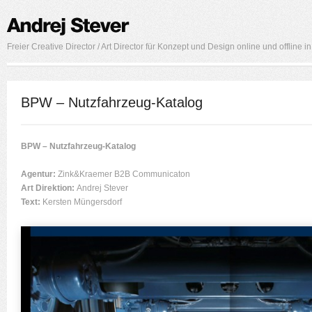
Freier Creative Director / Art Director für Konzept und Design online und offline 
BPW – Nutzfahrzeug-Katalog
BPW – Nutzfahrzeug-Katalog
Agentur:
Zink&Kraemer B2B Communicaton
Art Direktion:
Andrej Stever
Text:
Kersten Müngersdorf